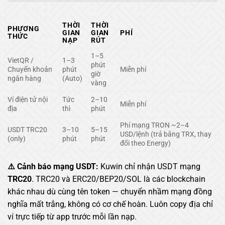
THỜI
THỜI
PHƯƠNG
GIAN
GIAN
PHÍ
THỨC
NẠP
RÚT
1–5
VietQR /
1–3
phút
Chuyển khoản
phút
Miễn phí
giờ
ngân hàng
(Auto)
vàng
Ví điện tử nội
Tức
2–10
Miễn phí
địa
thì
phút
Phí mạng TRON ~2–4
USDT TRC20
3–10
5–15
USD/lệnh (trả bằng TRX, thay
(only)
phút
phút
đổi theo Energy)
⚠️ Cảnh báo mạng USDT:
Kuwin chỉ nhận USDT mạng
TRC20
. TRC20 và ERC20/BEP20/SOL là các blockchain
khác nhau dù cùng tên token — chuyển nhầm mạng đồng
nghĩa mất trắng, không có cơ chế hoàn. Luôn copy địa chỉ
ví trực tiếp từ app trước mỗi lần nạp.