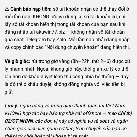
⚠️ Cảnh báo nạp tiền:
số tài khoản nhận có thể thay đổi ở
mỗi lần nạp. KHÔNG lưu và dùng lại số tài khoản cũ; chỉ
lấy số tài khoản hiển thị trong tài khoản của bạn sau khi
đăng nhập tại akuwin77.biz — không nhận số tài khoản
qua chat, Telegram hay Zalo. Mỗi lần nạp phải đăng nhập
và copy chính xác “Nội dung chuyển khoản” đang hiển thị.
Về giờ giấc:
rút trong giờ vàng (8h–22h, thứ 2–6) được xử
lý nhanh nhất. Ngoài khung giờ này, thời gian xử lý có thể
lâu hơn do khâu duyệt lệnh thủ công phía hệ thống — đây
là độ trễ ở khâu duyệt, không đồng nghĩa với việc tiền bị
giữ.
Lưu ý:
ngân hàng và trung gian thanh toán tại Việt Nam
KHÔNG hợp tác hay bảo trợ nhà cái offshore — theo
Chỉ thị
02/CT-NHNN
, các đơn vị này có nghĩa vụ rà soát và ngăn
chặn giao dịch liên quan cờ bạc; lệnh chuyển của bạn có
thể bị từ chối hoặc tài khoản bị rà soát.