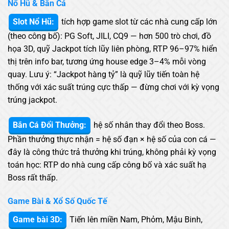
Nổ Hũ & Bắn Cá
Slot Nổ Hũ:
tích hợp game slot từ các nhà cung cấp lớn
(theo công bố): PG Soft, JILI, CQ9 — hơn 500 trò chơi, đồ
họa 3D, quỹ Jackpot tích lũy liên phòng, RTP 96–97% hiển
thị trên info bar, tương ứng house edge 3–4% mỗi vòng
quay. Lưu ý: “Jackpot hàng tỷ” là quỹ lũy tiến toàn hệ
thống với xác suất trúng cực thấp — đừng chơi với kỳ vọng
trúng jackpot.
Bắn Cá Đổi Thưởng:
hệ số nhân thay đổi theo Boss.
Phần thưởng thực nhận = hệ số đạn × hệ số của con cá —
đây là công thức trả thưởng khi trúng, không phải kỳ vọng
toán học: RTP do nhà cung cấp công bố và xác suất hạ
Boss rất thấp.
Game Bài & Xổ Số Quốc Tế
Game bài 3D:
Tiến lên miền Nam, Phỏm, Mậu Binh,