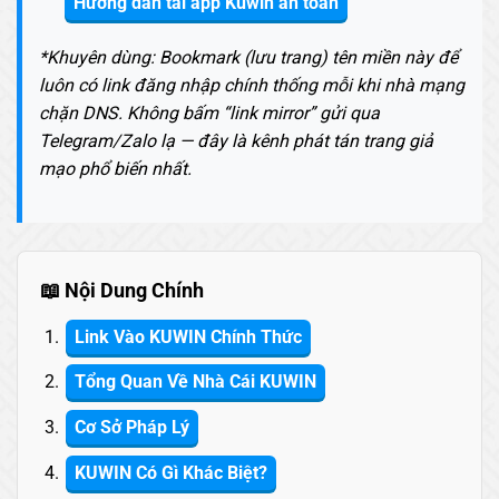
Hướng dẫn tải app Kuwin an toàn
*Khuyên dùng: Bookmark (lưu trang) tên miền này để
luôn có link đăng nhập chính thống mỗi khi nhà mạng
chặn DNS. Không bấm “link mirror” gửi qua
Telegram/Zalo lạ — đây là kênh phát tán trang giả
mạo phổ biến nhất.
📖 Nội Dung Chính
Link Vào KUWIN Chính Thức
Tổng Quan Về Nhà Cái KUWIN
Cơ Sở Pháp Lý
KUWIN Có Gì Khác Biệt?