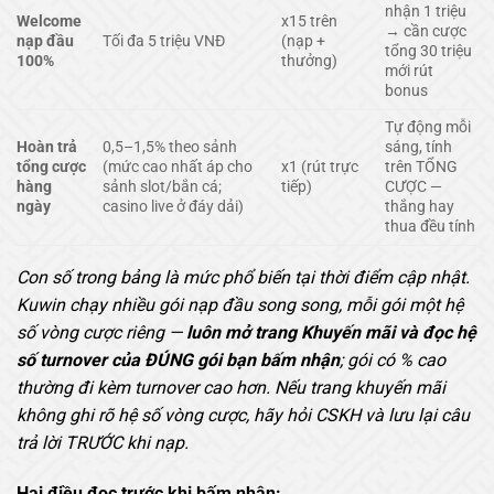
nhận 1 triệu
Welcome
x15 trên
→ cần cược
nạp đầu
Tối đa 5 triệu VNĐ
(nạp +
tổng 30 triệu
100%
thưởng)
mới rút
bonus
Tự động mỗi
Hoàn trả
0,5–1,5% theo sảnh
sáng, tính
tổng cược
(mức cao nhất áp cho
x1 (rút trực
trên TỔNG
hàng
sảnh slot/bắn cá;
tiếp)
CƯỢC —
ngày
casino live ở đáy dải)
thắng hay
thua đều tính
Con số trong bảng là mức phổ biến tại thời điểm cập nhật.
Kuwin chạy nhiều gói nạp đầu song song, mỗi gói một hệ
số vòng cược riêng —
luôn mở trang Khuyến mãi và đọc hệ
số turnover của ĐÚNG gói bạn bấm nhận
; gói có % cao
thường đi kèm turnover cao hơn. Nếu trang khuyến mãi
không ghi rõ hệ số vòng cược, hãy hỏi CSKH và lưu lại câu
trả lời TRƯỚC khi nạp.
Hai điều đọc trước khi bấm nhận: