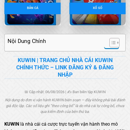
BẮN CÁ
XỔ SỐ
Nội Dung Chính
KUWIN | TRANG CHỦ NHÀ CÁI KUWIN
CHÍNH THỨC – LINK ĐĂNG KÝ & ĐĂNG
NHẬP
📅 Cập nhật: 06/08/2026 | ✍️ Ban biên tập KUWIN
Nội dung do đơn vị vận hành KUWIN biên soạn — đây không phải bài đánh
giá độc lập. Các số liệu ghi “theo công bố” là do nhà cái tự công bố, chưa
qua kiểm định của bên thứ ba.
KUWIN
là nhà cái cá cược trực tuyến vận hành theo mô