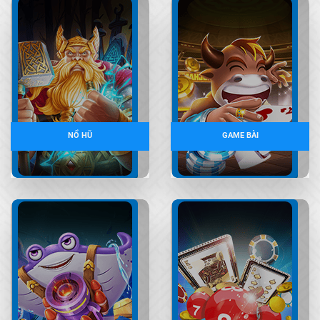
NỔ HŨ
GAME BÀI