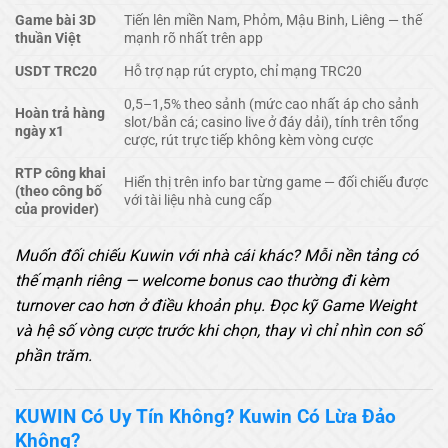
Game bài 3D
Tiến lên miền Nam, Phỏm, Mậu Binh, Liêng — thế
thuần Việt
mạnh rõ nhất trên app
USDT TRC20
Hỗ trợ nạp rút crypto, chỉ mạng TRC20
0,5–1,5% theo sảnh (mức cao nhất áp cho sảnh
Hoàn trả hàng
slot/bắn cá; casino live ở đáy dải), tính trên tổng
ngày x1
cược, rút trực tiếp không kèm vòng cược
RTP công khai
Hiển thị trên info bar từng game — đối chiếu được
(theo công bố
với tài liệu nhà cung cấp
của provider)
Muốn đối chiếu Kuwin với nhà cái khác? Mỗi nền tảng có
thế mạnh riêng — welcome bonus cao thường đi kèm
turnover cao hơn ở điều khoản phụ. Đọc kỹ Game Weight
và hệ số vòng cược trước khi chọn, thay vì chỉ nhìn con số
phần trăm.
KUWIN Có Uy Tín Không? Kuwin Có Lừa Đảo
Không?