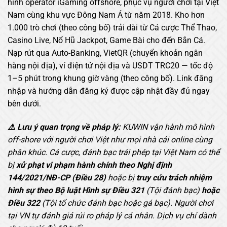
hình operator iGaming offshore, phục vụ người chơi tại Việt
Nam cùng khu vực Đông Nam Á từ năm 2018. Kho hơn
1.000 trò chơi (theo công bố) trải dài từ Cá cược Thể Thao,
Casino Live, Nổ Hũ Jackpot, Game Bài cho đến Bắn Cá.
Nạp rút qua Auto-Banking, VietQR (chuyển khoản ngân
hàng nội địa), ví điện tử nội địa và USDT TRC20 — tốc độ
1–5 phút trong khung giờ vàng (theo công bố). Link đăng
nhập và hướng dẫn đăng ký được cập nhật đầy đủ ngay
bên dưới.
⚠️ Lưu ý quan trọng về pháp lý:
KUWIN vận hành mô hình
off-shore với người chơi Việt như mọi nhà cái online cùng
phân khúc. Cá cược, đánh bạc trái phép tại Việt Nam có thể
bị
xử phạt vi phạm hành chính theo Nghị định
144/2021/NĐ-CP (Điều 28)
hoặc bị
truy cứu trách nhiệm
hình sự theo Bộ luật Hình sự Điều 321
(Tội đánh bạc)
hoặc
Điều 322
(Tội tổ chức đánh bạc hoặc gá bạc). Người chơi
tại VN tự đánh giá rủi ro pháp lý cá nhân. Dịch vụ chỉ dành